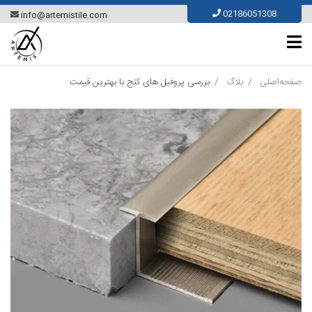
Ski
02186051308
info@artemistile.com
t
conten
صفحه‌اصلی
بلاگ
بررسی پروفیل های کنج با بهترین قیمت