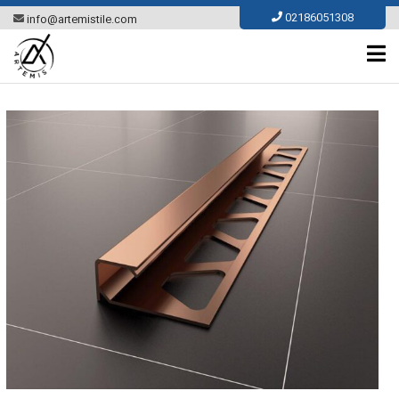
Ski
02186051308
info@artemistile.com
t
conten