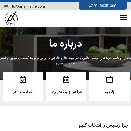
02186051308
info@artemistile.com
درباره ما
پخش و تأمين برندهاي لوكس كاشي و سراميك هاي خارجي و ايراني
و توليد كننده روشويي و كانتر
هاي سراميكي
بازدید
طراحی و برنامه‌ریزی
انتخاب و اجرا
چرا آرتمیس را انتخاب کنیم