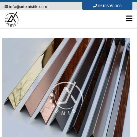
Ski
02186051308
info@artemistile.com
t
conten