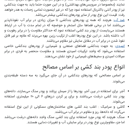
نمایند (مخصوصا در سرویس‌های بهداشتی) و در این صورت حتما باید به جهت بندکشی
نیز از پودر آنتی باکتریال استفاده نمود چرا که در غیر اینصورت تمامی زحمات به هدر خواهد
رفت. قیمت این نوع پودر از سایر پودرهای بندکشی بیشتر می‌باشد.
ضد آب
:
هرچند که همه ی پودرهای بندکشی تا میزان زیادی در برابر آب نفوذناپذیر
می‌باشند اما در برخی فضاها مثل استخر و حوضچه که در تمام مدت با آب در ارتباط
هستند می‌بایست از
پودر بند کشی
استفاده نمود که حداکثر مقاومت را در برابر رطوبت و
آب داشته باشد. در این نوع پودرها اغلب از ترکیب رزین بهره می‌برند که علاوه بر غیر قابل
نفوذ شدن در برابر آب در مقابل سایش نیز مقاوم می‌باشند.
اسیدی
:
به جهت بندکشی فضاهای صنعتی و شیمیایی از پودرهای بندکشی خاصی
استفاده می‌شود که واجد ترکیبات اسیدی هستند و مقاومت منحصر به فردی در برابر
سیالات اسیدی و محیط‌های شیمیایی از خود نشان می‌دهند.
انواع پودر بند کشی بر اساس مصالح
بر اساس مصالحی که پودرهای بندکشی در آن جای می‌گیرد به سه دسته طبقه‌بندی
می‌شوند.
آجر:
برای استفاده در بین آجر
،
پودرها را از سیمان پرتلند و پودر سنگ می‌سازند، دانه‌های
پودر بند کشی
درشت می‌باشند و برای پر کردن درزهای ۶ الی ۲۰ میلیمتری استفاده
می‌شوند.
کاشی و سرامیک :
اغلب بند کشی های ساختمان‌های مسکونی از این نوع استفاده
می‌گردد که دانه‌ها، ریز و مقاوم در برابر آب می‌باشند.
سنگ:
هرچند که پودر مورد استفاده برای بند کشی سنگ واجد دانه‌های درشت می‌باشد
اما جزء مقاوم‌ترین نوع پودر در برابر سایش، آب و تغییرات دمایی هستند.