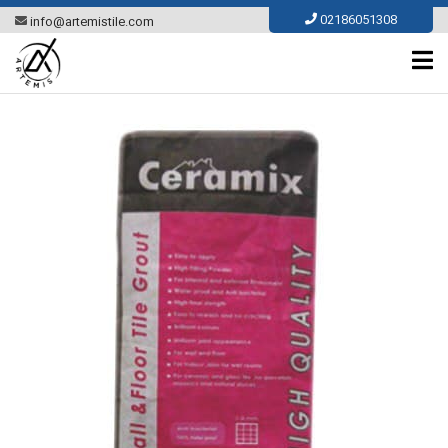
Ski
02186051308
info@artemistile.com
t
conten