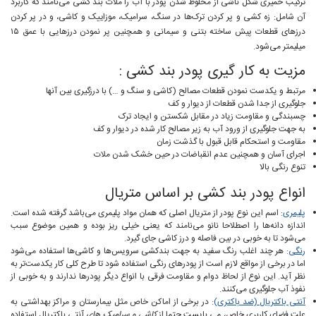
ترکیب خمیری شکل ناشی از مخلوط شدن پودر با آب را ملات بند کشی می‌نامند که کاربرد
آن شامل: زه کشی و پر کردن ترک‌ها در سنگ، سرامیک، موزاییک و کاشی، و در پر کردن
درزهای قطعات پیش ساخته بتنی و سیمانی و همچنین پر نمودن درزهایی با عمق ۱۵
میلیمتر می‌شود.
مزیت به کار گیری پودر بند کشی :
مرتبط و یکدست نمودن قطعات مصالح (کاشی و سنگ و …) با درزگیری بین آنها
جلوگیری از جدا شدن قطعات از دیوار و کف
چسبندگی و مقاومت زیاد در مقابل شکستن و ایجاد ترک
به جهت جلوگیری از ورود آب به زیر مصالح کار شده در دیوار و کف
مقاومت و استحکام قابل قبول با گذشت زمان
اجرای آسان و همچنین عدم انقباضات در حین خشک شدن ملات
تنوع رنگی بالا
انواع پودر بند کشی بر اساس متریال
پلیمری
:
اسم این نوع پودر از متریال اصلی که همان مواد پلیمری می‌باشد گرفته شده است.
اندازه دانه‌ها را اصطلاحا نانو می‌نامند که یعنی خیلی ریز بوده و همین موضوع سبب
می‌شود تا به خوبی در بین فاصله و درز کاشی جای گیرد.
رنگی
:
هر چند اغلب رنگ سفید به جهت بندکشی سرویس‌ها و کاشی‌ها استفاده می‌شود
اما در برخی از مواقع لازم است از پودرهای رنگی استفاده شود تا طرح کلی کار یکدست‌تر به
نظر آید. این نوع از لحاظ دوام و مقاومت فرقی با انواع دیگر پودرها ندارند و به خوبی از
نفوذ آب جلوگیری می‌کنند.
آنتی باکتریال (ضد باکتری)
:
در برخی از اماکن خاص مثل بیمارستان و مراکز بهداشتی به
علت فضای کاربری خاص، می بایست حتما از
کاشی و سرامیک های
آنتی باکتریال استفاده