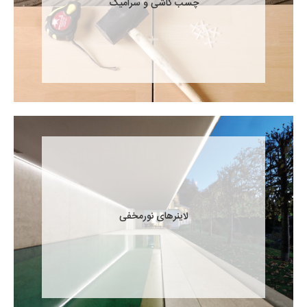
چسب کاشی و سرامیک
لاینرهای نورمخفی