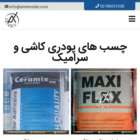
02186051308
info@artemistile.com
چسب های پودری کاشی و
سرامیک