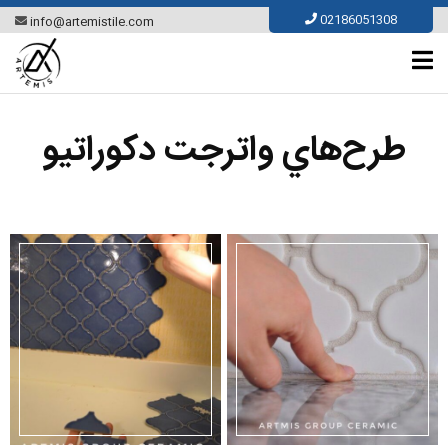
02186051308
info@artemistile.com
طرح‌هاي واترجت دكوراتيو