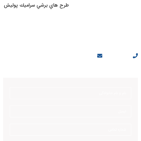
طرح هاي برشي سراميك پوليش
ارسال درخواست مشاوره
با متخصصان ما مشورت کنید
sale@artemistile.com
۰۹۱۲۲۰۰۹۴۷۵