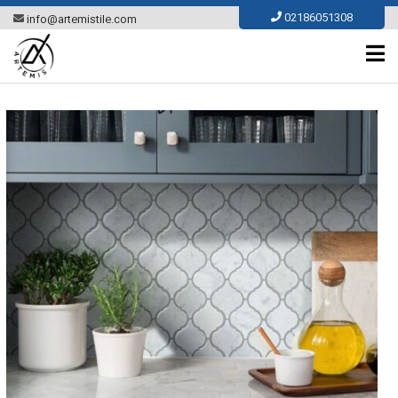
Ski
02186051308
info@artemistile.com
t
conten