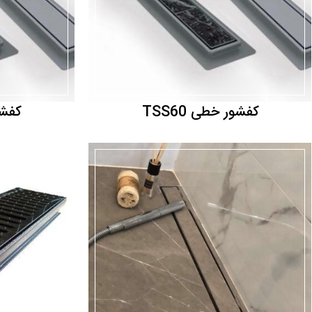
کفشور خطی TSS60
کفشور