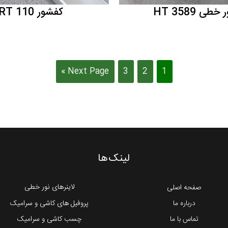
طی HT 3589
کفشور ART 110
Next Page »
3
2
1
لینک‌ها
لاینرهای نور خطی
صفحه اصلی
درباره ما
پروفیل های کاشی و سرامیک
تماس با ما
چسب کاشی و سرامیک