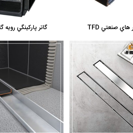
هاي صنعتي TFD
گاتر پاركينگي رويه گال