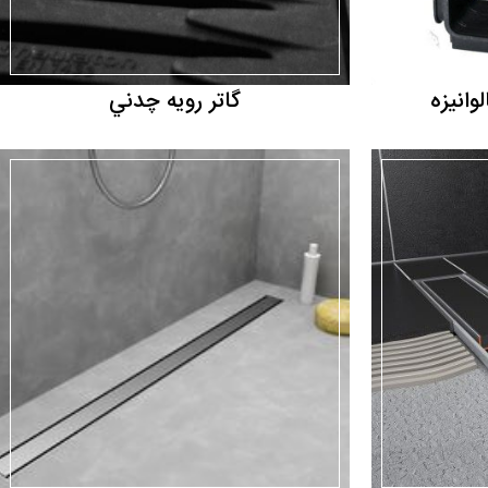
وانيزه
گاتر رويه چدني