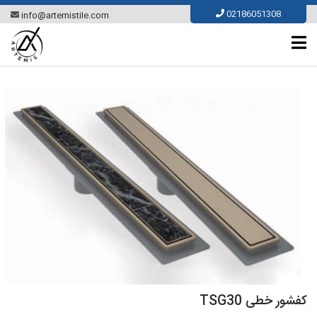
Ski
02186051308
info@artemistile.com
t
conten
کفشور خطی TSG30