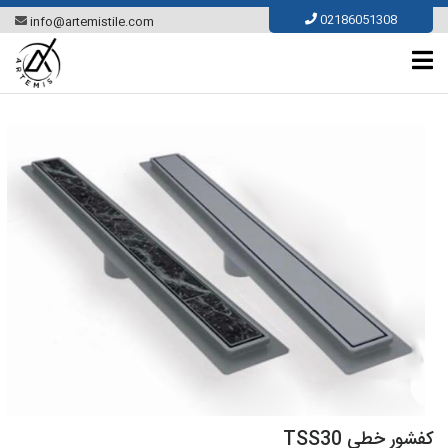
Ski
02186051308
info@artemistile.com
t
conten
کفشور خطی TSS30