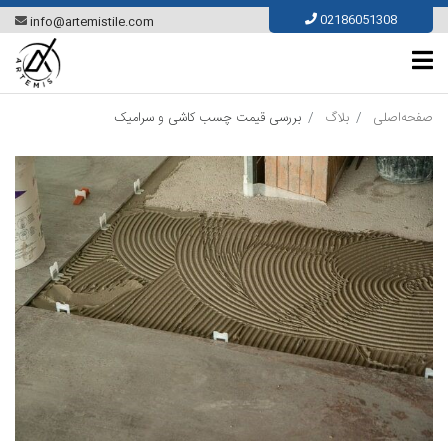
Ski
02186051308
info@artemistile.com
t
conten
صفحه‌اصلی
بلاگ
بررسی قیمت چسب کاشی و سرامیک