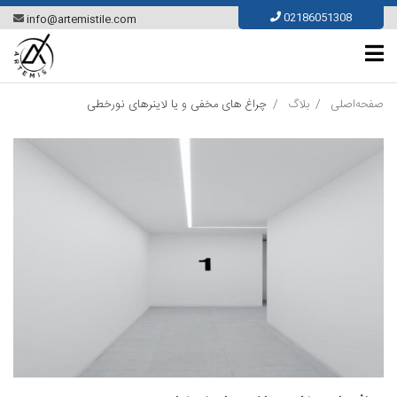
Ski
02186051308
info@artemistile.com
t
conten
صفحه‌اصلی
بلاگ
چراغ های مخفی و یا لاینرهای نورخطی