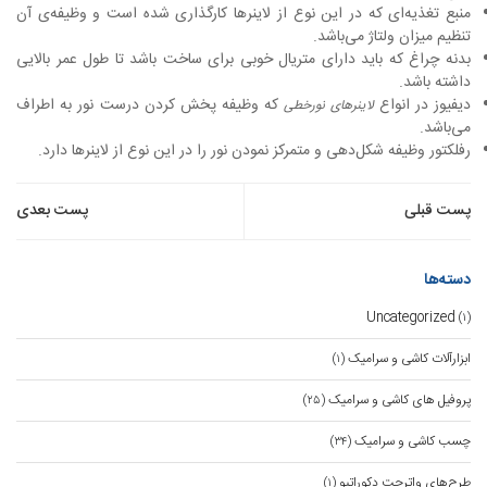
منبع تغذیه‌ای که در این نوع از لاینرها کارگذاری شده است و وظیفه‌ی آن
تنظیم میزان ولتاژ می‌باشد.
بدنه چراغ که باید دارای متریال خوبی برای ساخت باشد تا طول عمر بالایی
داشته باشد.
دیفیوز در انواع
که وظیفه پخش کردن درست نور به اطراف
لاینرهای نورخطی
می‌باشد.
رفلکتور وظیفه شکل‌دهی و متمرکز نمودن نور را در این نوع از لاینرها دارد.
راهبری
پست قبلی
پست بعدی
نوشته
دسته‌ها
Uncategorized
(۱)
ابزارآلات کاشی و سرامیک
(۱)
پروفیل های کاشی و سرامیک
(۲۵)
چسب کاشی و سرامیک
(۳۴)
طرح‌های واترجت دکوراتیو
(۱)