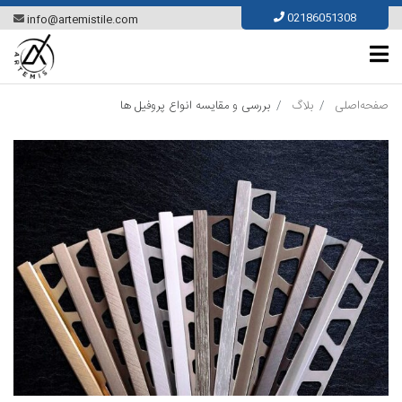
Ski
02186051308
info@artemistile.com
t
conten
صفحه‌اصلی
بلاگ
بررسی و مقایسه انواع پروفیل ها