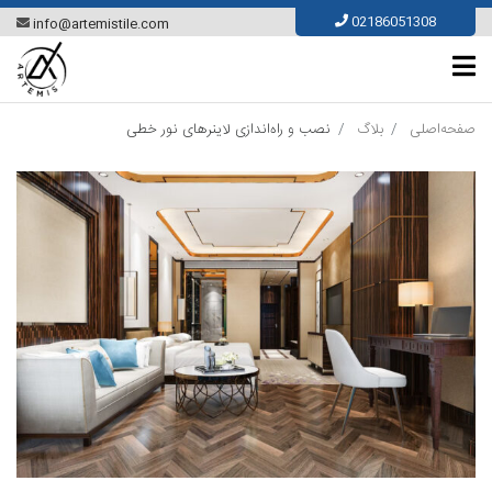
Ski
02186051308
info@artemistile.com
t
conten
صفحه‌اصلی
بلاگ
نصب و راه‌اندازی لاینرهای نور خطی