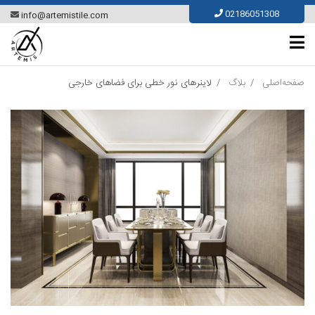
Ski
02186051308
info@artemistile.com
t
conten
صفحه‌اصلی
بلاگ
لاینرهای نور خطی برای فضاهای خارجی