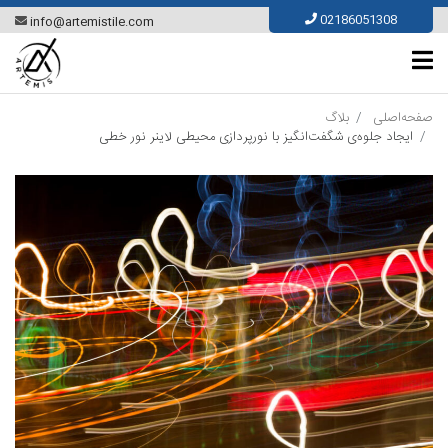
Ski
02186051308
info@artemistile.com
t
conten
صفحه‌اصلی
بلاگ
ایجاد جلوه‌ی شگفت‌انگیز با نورپردازی محیطی لاینر نور خطی