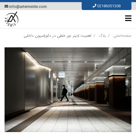
02186051308
info@artemistile.com
صفحه‌اصلی
بلاگ
اهمیت لاینر نور خطی در دکوراسیون داخلی