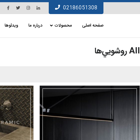
Ski
Facebook
Twitter
Instagram
Linkedin
02186051308
t
conten
صفحه اصلی
محصولات
درباره ما
ویدئوها
All روشويي‌ها