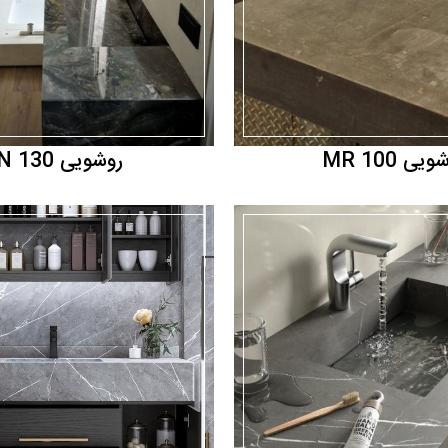
یی MR 100
روشویی SN 130