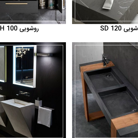
ویی SD 120
روشویی MH 100