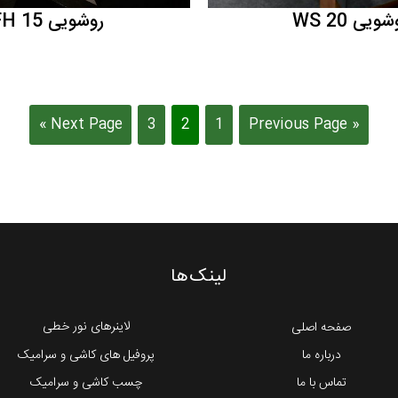
ویی WS 20
روشویی FH 15
Next Page »
3
2
1
« Previous Page
لینک‌ها
لاینرهای نور خطی
صفحه اصلی
درباره ما
پروفیل های کاشی و سرامیک
تماس با ما
چسب کاشی و سرامیک