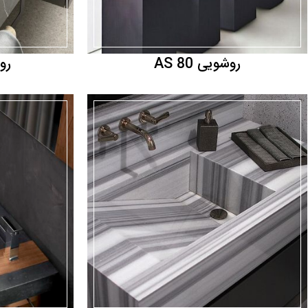
روشویی AS 80
روش