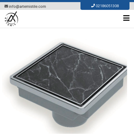
Ski
02186051308
info@artemistile.com
t
conten