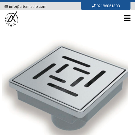
Ski
02186051308
info@artemistile.com
t
conten