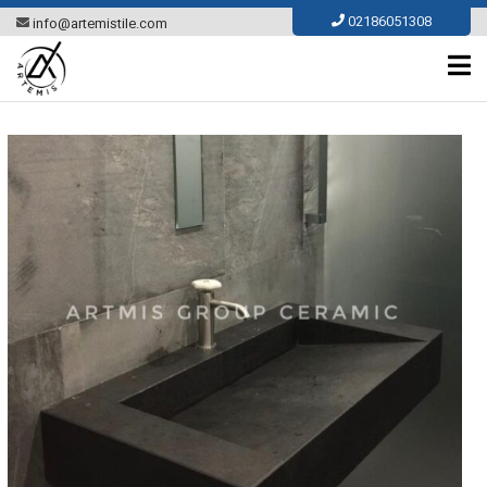
Ski
02186051308
info@artemistile.com
t
conten