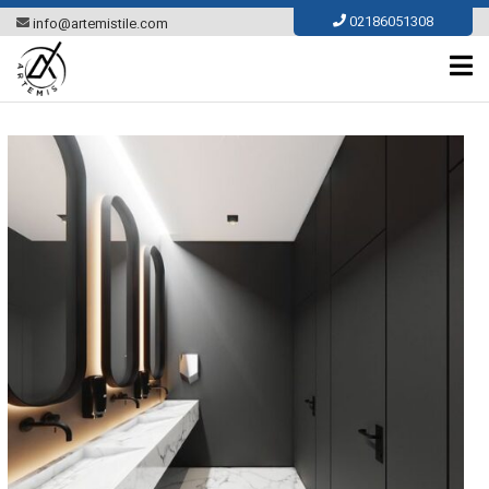
Ski
02186051308
info@artemistile.com
t
conten