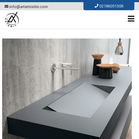
Ski
02186051308
info@artemistile.com
t
conten