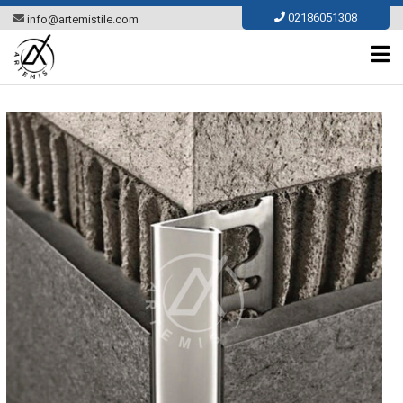
Ski
02186051308
info@artemistile.com
t
conten