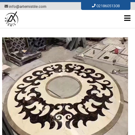
Ski
02186051308
info@artemistile.com
t
conten