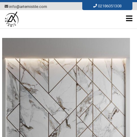
Ski
02186051308
info@artemistile.com
t
conten