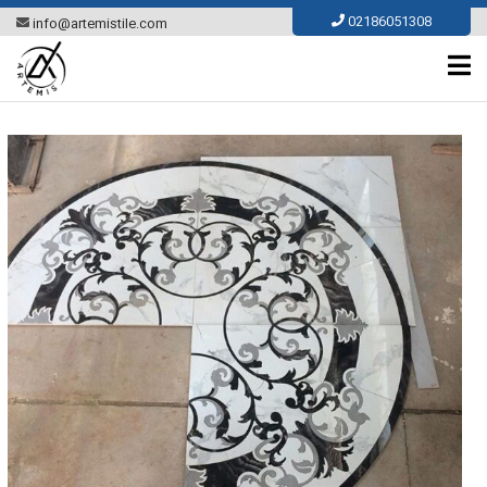
Ski
02186051308
info@artemistile.com
t
conten