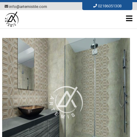
Ski
02186051308
info@artemistile.com
t
conten