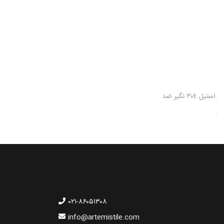
.استيل ٣٠٤ نگير ضد
.
۰۲۱-۸۶۰۵۱۳۰۸
info@artemistile.com