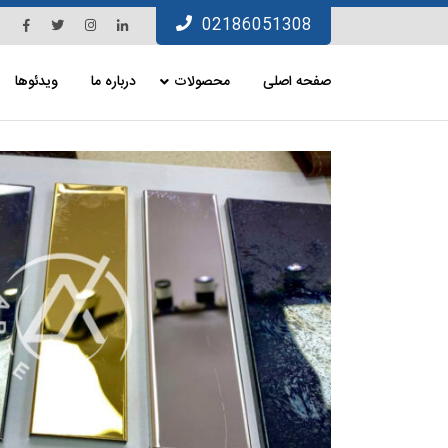
Ski
Facebook
Twitter
Instagram
Linkedin
02186051308
t
conten
صفحه اصلی
محصولات
درباره ما
ویدئوها