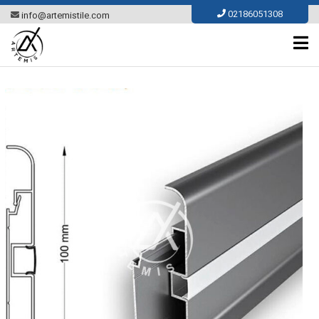
Ski
02186051308
info@artemistile.com
t
conten