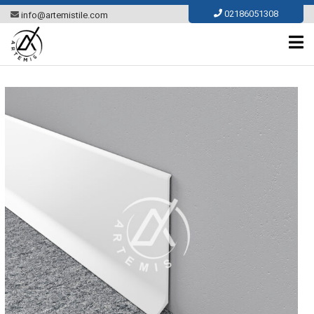
Ski
02186051308
info@artemistile.com
t
conten